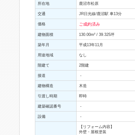
所在地
鹿沼市松原
交通
JR日光線/鹿沼駅 車13分
価格
ご成約済み
建物面積
130.00
m²
/ 39.325坪
築年月
平成13年11月
用途地域
なし
階建て
2階建
接道
-
建物構造
木造
引渡し時期
即時
建築確認番号
-
設備
-
【リフォーム内容】
外壁・屋根塗装